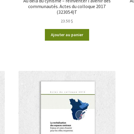
Au delà du cynisme – réinventer l’avenir des
Au
communautés. Actes du colloque 2017
(323054)T
23.50
$
Ajouter au panier