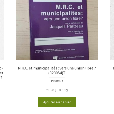
o-
M.R.C. et municipalités : vers une union libre ?
 et
(323054)T
22
PROMO !
Le
Le
22.50
$
8.50
$
prix
prix
initial
actuel
Ajouter au panier
était :
est :
22.50 $.
8.50 $.