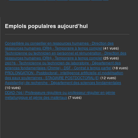
Emplois populaires aujourd’hui
Conseillère ou conseiller en ressources humaines - Direction des
ressources humaines (DRH) - Temporaire à temps complet
(41 vues)
Technicienne ou technicien en personnel et rémunération - Direction des
ressources humaines (DRH) - Temporaire à temps complet
(25 vues)
26076 - Technicienne ou technicien de laboratoire - Département des
sciences fondamentales (Chimie) - DSF - Contrat à temps partiel
(18 vues)
PROLONGATION - Postdoctorat - intelligence artificielle et modélisation
des eaux souterraines - STAGIAIRE POSTDOCTORAL(E)
(12 vues)
Assistant(e) de recherche - Département des sciences fondamentales
(10 vues)
DDAD-766 | Professeure régulière ou professeur régulier en génie
métallurgique et génie des matériaux
(7 vues)