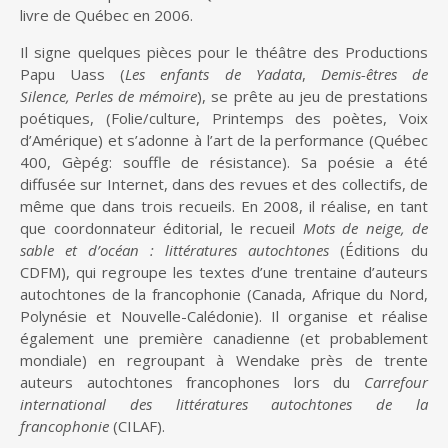
livre de Québec en 2006.
i
n
Il signe quelques pièces pour le théâtre des Productions
c
Papu Uass (
Les enfants de Yadata
,
Demis-êtres de
i
Silence,
Perles de mémoire
), se prête au jeu de prestations
p
poétiques, (Folie/culture, Printemps des poètes, Voix
a
d’Amérique) et s’adonne à l’art de la performance (Québec
l
400, Gèpég: souffle de résistance). Sa poésie a été
diffusée sur Internet, dans des revues et des collectifs, de
même que dans trois recueils. En 2008, il réalise, en tant
que coordonnateur éditorial, le recueil
Mots de neige, de
sable et d’océan : littératures autochtones
(Éditions du
CDFM), qui regroupe les textes d’une trentaine d’auteurs
autochtones de la francophonie (Canada, Afrique du Nord,
Polynésie et Nouvelle-Calédonie). Il organise et réalise
également une première canadienne (et probablement
mondiale) en regroupant à Wendake près de trente
auteurs autochtones francophones lors du
Carrefour
international des littératures autochtones de la
francophonie
(CILAF).