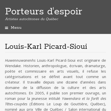
Porteurs d'espoir
Artistes autochtones du Québec
Menu
A
l
l
Louis-Karl Picard-Sioui
e
r
a
Huwennuwanenhs
Louis-Karl Picard-Sioui est originaire de
u
Wendake. Historien, anthropologue, écrivain, dramaturge,
c
poète et commissaire en arts visuels, il refuse les
o
catégorisations et se définit avant tout comme un
n
créateur. Il travaille depuis une dizaine d’années dans
t
domaine de la diffusion de la culture et des arts
e
autochtones. En 2005, il publie son premier ouvrage, un
n
roman pour la jeunesse intitulé
Yawendara et la forêt des
u
Têtes-coupées
(Éditions Le Loup de Gouttière, Québec),
p
nominé aux prix Ville de Québec / Salon international du
r