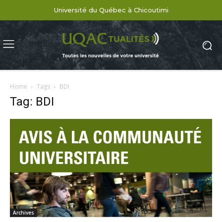
Université du Québec à Chicoutimi
Home
Tags
BDI
Tag: BDI
Archives