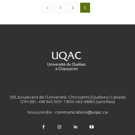
3
4
5
555, boulevard de l’Université, Chicoutimi (Québec) Canada
G7H 2B1 • 418 545-5011 • 1 800 463-9880 (sans frais)
Nous joindre :
communications@uqac.ca