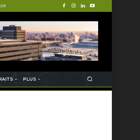
026
RAITS
PLUS