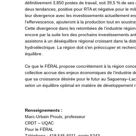
définitivement 3,850 postes de travail, soit 39,5 % de ses
deux tendances, positive pour RTA et négative pour le mil
leur divergence avec les investissements actuellement en
l’effervescence, ajouteront à la production tout en soustray
Cette divergence dans les retombées de l’industrie région
encore par la suite lors des prochains investissements ant
assistons à un déséquilibre régional croissant dans la dist
hydroélectrique. La région doit s’en préoccuper et recher
équilibre.
Ce que le FÉRAL propose concrètement à la région conce
collective accrue des enjeux économiques de l’industrie de
que sa croissance désirée pour le futur au Saguenay–Lac
selon un équilibre optimal en matière de développement r
Renseignements :
Marc-Urbain Proulx, professeur
CRDT – UQAC
Pour le FÉRAL
Téléphone : 418 545-5011, poste 5243