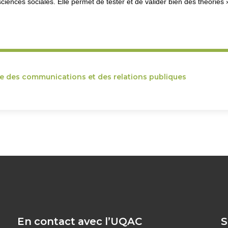
ciences sociales. Elle permet de tester et de valider bien des théories »,
ce des communications et des relations publiques
En contact avec l’UQAC
S