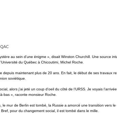
’UQAC
re au sein d’une énigme », disait Winston Churchill. Une source intar
 l’Université du Québec à Chicoutimi, Michel Roche.
 depuis maintenant plus de 20 ans. En fait, le début de ses travaux re
nion soviétique.
ocial, alors j’ai jeté un coup d’oeil du côté de l’URSS. Je voyais l’a
e là-bas », raconte monsieur Roche.
s, le mur de Berlin est tombé, la Russie a amorcé une transition vers le c
 Bref, pour du changement social, il est tombé dans le mille.