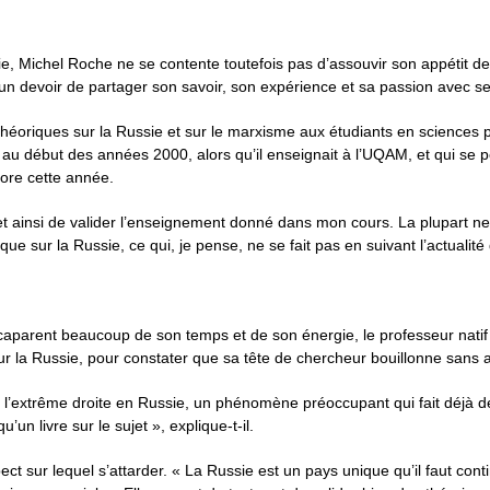
ssie, Michel Roche ne se contente toutefois pas d’assouvir son appétit
 un devoir de partager son savoir, son expérience et sa passion avec se
s théoriques sur la Russie et sur le marxisme aux étudiants en sciences 
e au début des années 2000, alors qu’il enseignait à l’UQAM, et qui se 
core cette année.
s et ainsi de valider l’enseignement donné dans mon cours. La plupart n
que sur la Russie, ce qui, je pense, ne se fait pas en suivant l’actuali
ccaparent beaucoup de son temps et de son énergie, le professeur nati
sur la Russie, pour constater que sa tête de chercheur bouillonne sans a
’extrême droite en Russie, un phénomène préoccupant qui fait déjà des
un livre sur le sujet », explique-t-il.
ct sur lequel s’attarder. « La Russie est un pays unique qu’il faut con