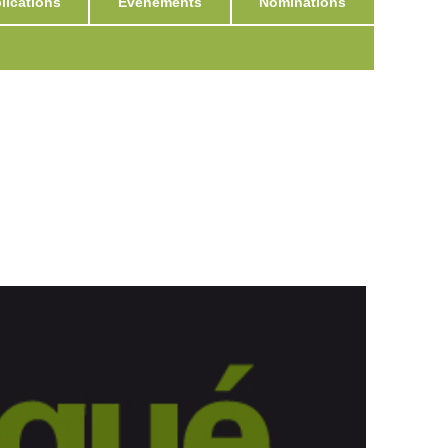
ications
Événements
Nominations