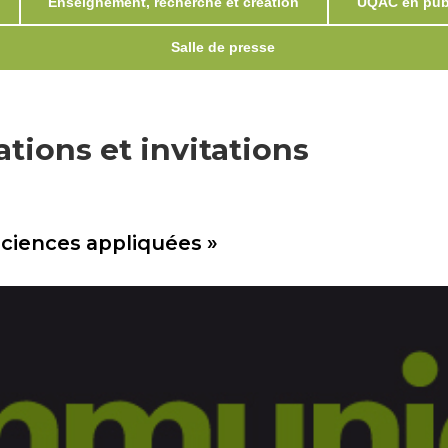
Enseignement, recherche et création
UQAC en publ
Salle de presse
ions et invitations
sciences appliquées »