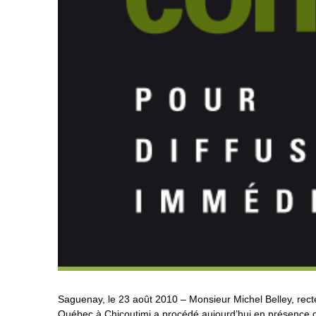
Saguenay, le 23 août 2010 – Monsieur Michel Belley, recte
Québec à Chicoutimi a procédé aujourd’hui en présence 