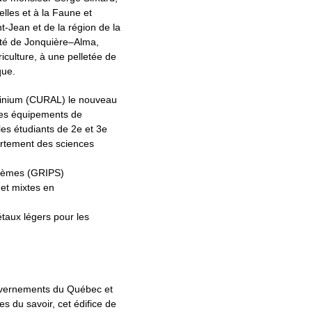
lles et à la Faune et
-Jean et de la région de la
uté de Jonquière–Alma,
iculture, à une pelletée de
que.
uminium (CURAL) le nouveau
 des équipements de
 les étudiants de 2e et 3e
rtement des sciences
stèmes (GRIPS)
 et mixtes en
étaux légers pour les
uvernements du Québec et
 du savoir, cet édifice de