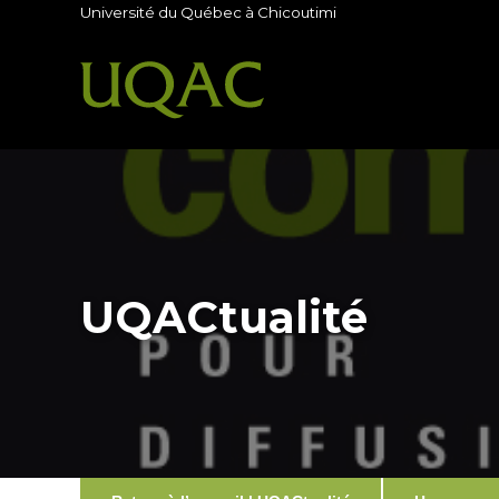
Université du Québec à Chicoutimi
UQACtualité