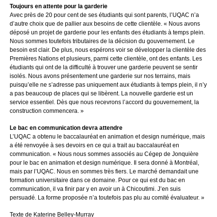
Toujours en attente pour la garderie
Avec près de 20 pour cent de ses étudiants qui sont parents, l’UQAC n’a
d’autre choix que de pallier aux besoins de cette clientèle. « Nous avons
déposé un projet de garderie pour les enfants des étudiants à temps plein.
Nous sommes toutefois tributaires de la décision du gouvernement. Le
besoin est clair. De plus, nous espérons voir se développer la clientèle des
Premières Nations et plusieurs, parmi cette clientèle, ont des enfants. Les
étudiants qui ont de la difficulté à trouver une garderie peuvent se sentir
isolés. Nous avons présentement une garderie sur nos terrains, mais
puisqu’elle ne s’adresse pas uniquement aux étudiants à temps plein, il n’y
a pas beaucoup de places qui se libèrent. La nouvelle garderie est un
service essentiel. Dès que nous recevrons l’accord du gouvernement, la
construction commencera. »
Le bac en communication devra attendre
L’UQAC a obtenu le baccalauréat en animation et design numérique, mais
a été renvoyée à ses devoirs en ce qui a trait au baccalauréat en
communication. « Nous nous sommes associés au Cégep de Jonquière
pour le bac en animation et design numérique. Il sera donné à Montréal,
mais par l’UQAC. Nous en sommes très fiers. Le marché demandait une
formation universitaire dans ce domaine. Pour ce qui est du bac en
communication, il va finir par y en avoir un à Chicoutimi. J’en suis
persuadé. La forme proposée n’a toutefois pas plu au comité évaluateur. »
Texte de Katerine Belley-Murray