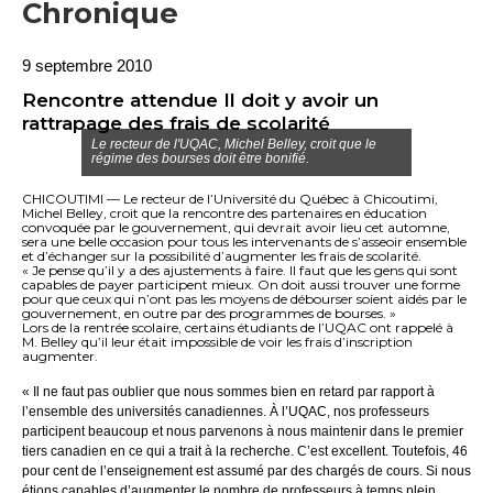
Chronique
9 septembre 2010
Rencontre attendue Il doit y avoir un
rattrapage des frais de scolarité
Le recteur de l'UQAC, Michel Belley, croit que le
régime des bourses doit être bonifié.
CHICOUTIMI — Le recteur de l’Université du Québec à Chicoutimi,
Michel Belley, croit que la rencontre des partenaires en éducation
convoquée par le gouvernement, qui devrait avoir lieu cet automne,
sera une belle occasion pour tous les intervenants de s’asseoir ensemble
et d’échanger sur la possibilité d’augmenter les frais de scolarité.
« Je pense qu’il y a des ajustements à faire. Il faut que les gens qui sont
capables de payer participent mieux. On doit aussi trouver une forme
pour que ceux qui n’ont pas les moyens de débourser soient aidés par le
gouvernement, en outre par des programmes de bourses. »
Lors de la rentrée scolaire, certains étudiants de l’UQAC ont rappelé à
M. Belley qu’il leur était impossible de voir les frais d’inscription
augmenter.
« Il ne faut pas oublier que nous sommes bien en retard par rapport à
l’ensemble des universités canadiennes. À l’UQAC, nos professeurs
participent beaucoup et nous parvenons à nous maintenir dans le premier
tiers canadien en ce qui a trait à la recherche. C’est excellent. Toutefois, 46
pour cent de l’enseignement est assumé par des chargés de cours. Si nous
étions capables d’augmenter le nombre de professeurs à temps plein,