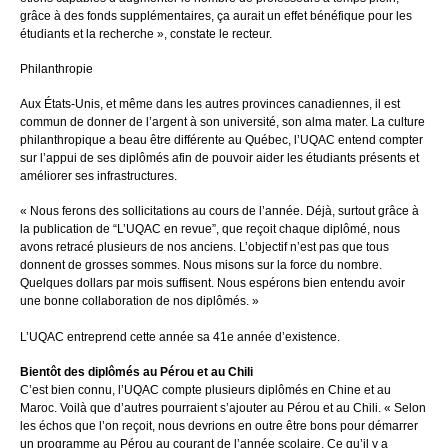
grâce à des fonds supplémentaires, ça aurait un effet bénéfique pour les
étudiants et la recherche », constate le recteur.
Philanthropie
Aux États-Unis, et même dans les autres provinces canadiennes, il est
commun de donner de l’argent à son université, son alma mater. La culture
philanthropique a beau être différente au Québec, l’UQAC entend compter
sur l’appui de ses diplômés afin de pouvoir aider les étudiants présents et
améliorer ses infrastructures.
« Nous ferons des sollicitations au cours de l’année. Déjà, surtout grâce à
la publication de “L’UQAC en revue”, que reçoit chaque diplômé, nous
avons retracé plusieurs de nos anciens. L’objectif n’est pas que tous
donnent de grosses sommes. Nous misons sur la force du nombre.
Quelques dollars par mois suffisent. Nous espérons bien entendu avoir
une bonne collaboration de nos diplômés. »
L’UQAC entreprend cette année sa 41e année d’existence.
Bientôt des diplômés au Pérou et au Chili
C’est bien connu, l’UQAC compte plusieurs diplômés en Chine et au
Maroc. Voilà que d’autres pourraient s’ajouter au Pérou et au Chili. « Selon
les échos que l’on reçoit, nous devrions en outre être bons pour démarrer
un programme au Pérou au courant de l’année scolaire. Ce qu’il y a