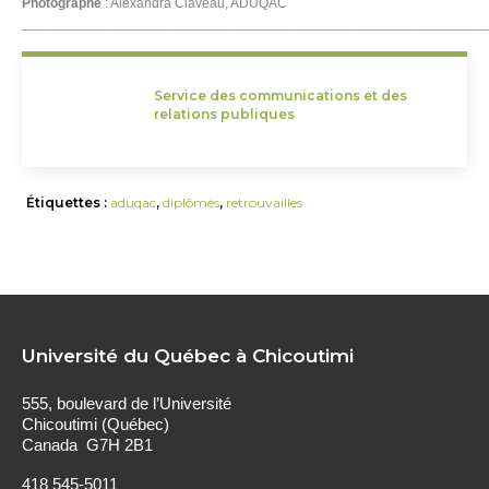
Photographe
: Alexandra Claveau, ADUQAC
____________________________________________________________
Service des communications et des
relations publiques
Étiquettes :
aduqac
,
diplômés
,
retrouvailles
Université du Québec à Chicoutimi
555, boulevard de l’Université
Chicoutimi (Québec)
Canada G7H 2B1
418 545-5011