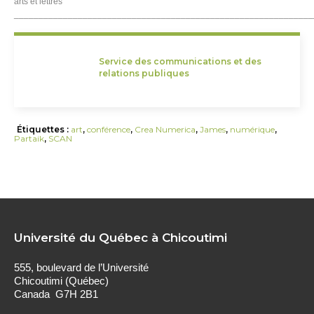
arts et lettres
_____________________________________________________________
Service des communications et des
relations publiques
Étiquettes :
art
,
conférence
,
Crea Numerica
,
James
,
numérique
,
Partaik
,
SCAN
Université du Québec à Chicoutimi
555, boulevard de l’Université
Chicoutimi (Québec)
Canada G7H 2B1