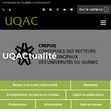
Université du Québec à Chicoutimi
Sur le campus
UQACtualité
Retour à l’accueil | UQACtualité
Honneurs
Enseignement, recherche et création
UQAC en publications
Événements
Nominations
Salle de presse