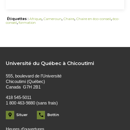
Étiquettes :
Afrique
,
Cameroun
,
Chaire
,
Chaire en éco-conseil
,
éco-
conseil
,
formation
Université du Québec à Chicoutimi
555, boulevard de l’Université
Chicoutimi (Québec)
Canada G7H 2B1
418 545-5011
1 800 463-9880 (sans frais)
Situer
Bottin
Heures d’ouvertures