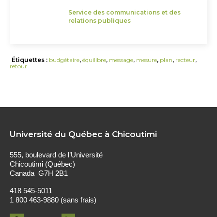
Service des communications et des
relations publiques
Étiquettes :
budgétaire
,
équilibre
,
message
,
mesure
,
plan
,
recteur
,
retour
Université du Québec à Chicoutimi
555, boulevard de l’Université
Chicoutimi (Québec)
Canada G7H 2B1
418 545-5011
1 800 463-9880 (sans frais)