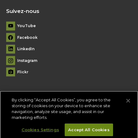
Suivez-nous
YouTube
Facebook
LinkedIn
Instagram
Flickr
By clicking “Accept All Cookies”, you agree to the
Plan du site
storing of cookies on your device to enhance site
navigation, analyze site usage, and assist in our
Conditions d'utilisation
-
Politique de confidentialité
-
Paramètres
marketing efforts.
des témoins
Cookies Settings
Accept All Cookies