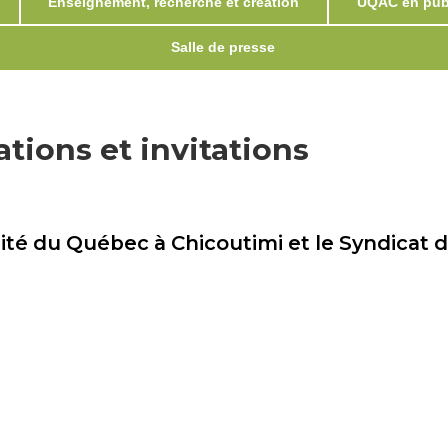
Enseignement, recherche et création
UQAC en publ
Salle de presse
ions et invitations
sité du Québec à Chicoutimi et le Syndicat