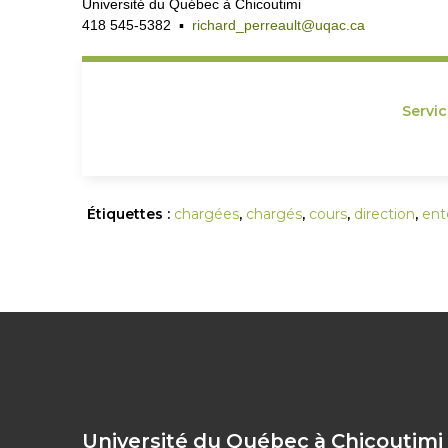
Université du Québec à Chicoutimi
418 545-5382 ▪
richard_perreault@uqac.ca
Servi
Étiquettes :
chargées
,
chargés
,
cours
,
direction
,
ent
Université du Québec à Chicoutimi