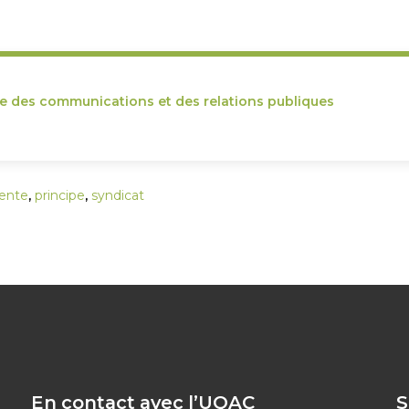
ce des communications et des relations publiques
ente
,
principe
,
syndicat
En contact avec l’UQAC
S