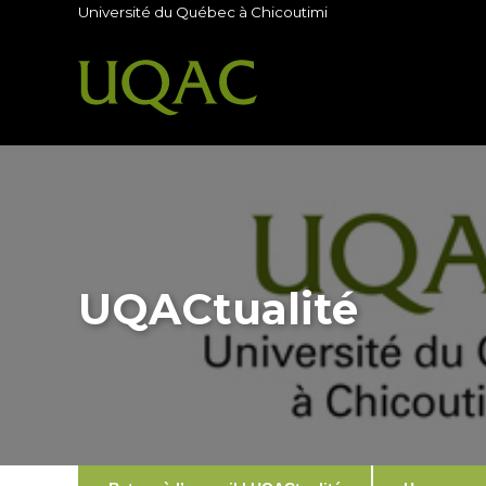
Université du Québec à Chicoutimi
UQACtualité