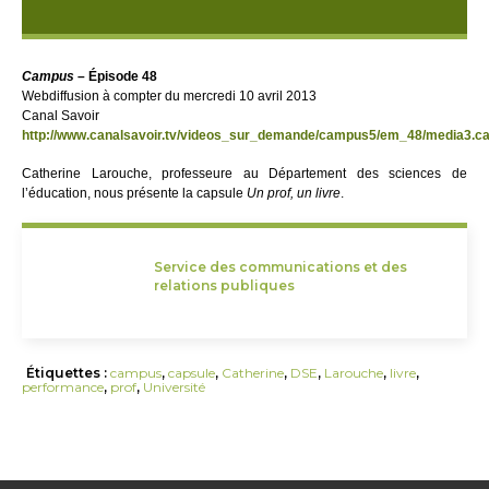
Campus
– Épisode 48
Webdiffusion à compter du mercredi 10 avril 2013
Canal Savoir
http://www.canalsavoir.tv/videos_sur_demande/campus5/em_48/media3.
Catherine Larouche, professeure au Département des sciences de
l’éducation, nous présente la capsule
Un prof, un livre
.
Service des communications et des
relations publiques
Étiquettes :
campus
,
capsule
,
Catherine
,
DSE
,
Larouche
,
livre
,
performance
,
prof
,
Université