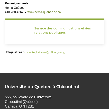
Renseignements :
Héma-Québec
418 780-4362 ▪
www.hema-quebec.qc.ca
Service des communications et des
relations publiques
Étiquettes :
collecte
,
Héma-Québec
,
sang
Université du Québec à Chicoutimi
555, boulevard de l’Université
Chicoutimi (Québec)
Canada G7H 2B1