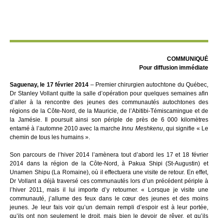
COMMUNIQUÉ
Pour diffusion immédiate
Saguenay, le 17 février 2014
– Premier chirurgien autochtone du Québec,
Dr Stanley Vollant quitte la salle d’opération pour quelques semaines afin
d’aller à la rencontre des jeunes des communautés autochtones des
régions de la Côte-Nord, de la Mauricie, de l’Abitibi-Témiscamingue et de
la Jamésie. Il poursuit ainsi son périple de près de 6 000 kilomètres
entamé à l’automne 2010 avec la marche
Innu Meshkenu
, qui signifie « Le
chemin de tous les humains ».
Son parcours de l’hiver 2014 l’amènera tout d’abord les 17 et 18 février
2014 dans la région de la Côte-Nord, à Pakua Shipi (St-Augustin) et
Unamen Shipu (La Romaine), où il effectuera une visite de retour. En effet,
Dr Vollant a déjà traversé ces communautés lors d’un précédent périple à
l’hiver 2011, mais il lui importe d’y retourner. « Lorsque je visite une
communauté, j’allume des feux dans le cœur des jeunes et des moins
jeunes. Je leur fais voir qu’un demain rempli d’espoir est à leur portée,
qu’ils ont non seulement le droit, mais bien le devoir de rêver, et qu’ils