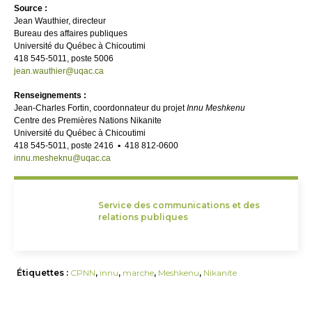
Source :
Jean Wauthier, directeur
Bureau des affaires publiques
Université du Québec à Chicoutimi
418 545-5011, poste 5006
jean.wauthier@uqac.ca
Renseignements :
Jean-Charles Fortin, coordonnateur du projet
Innu Meshkenu
Centre des Premières Nations Nikanite
Université du Québec à Chicoutimi
418 545-5011, poste 2416 ▪ 418 812-0600
innu.mesheknu@uqac.ca
Service des communications et des
relations publiques
Étiquettes :
CPNN
,
innu
,
marche
,
Meshkenu
,
Nikanite