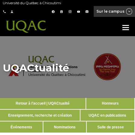
Université du Québec à Chicoutimi
Sur le campus
UQACtualité
Retour à l’accueil | UQACtualité
Honneurs
Enseignement, recherche et création
UQAC en publications
Événements
Nominations
Salle de presse