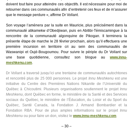
doivent tout faire pour atteindre ces objectifs. Il est nécessaire pour moi de
retourner dans ces communautés afin d’entretenir ces feux et de m’assurer
que le message perdure », affirme Dr Vollant.
Son voyage l’amènera par la suite en Mauricie, plus précisément dans la
communauté atikamekw d’Obedjiwan, puis en Abitibi-Témiscamingue à la
rencontre de la communauté algonquine de Pikogan. Il terminera la
présente étape de marche le 28 février prochain, alors qu’il effectuera une
première incursion en territoire cri au sein des communautés de
Waswanipi et Oujé-Bougoumou. Pour suivre le périple du Dr Vollant sur
une base quotidienne, consultez son blogue au
www.innu-
meshkenu.com
.
Dr Vollant a traversé jusqu’ici une trentaine de communautés autochtones
et rencontré plus de 25 000 personnes. Le projet
Innu Meshkenu
est une
initiative du Centre des Premières Nations Nikanite de l’Université du
Québec à Chicoutimi. Plusieurs organisations soutiennent le projet
Innu
Meshkenu
, dont Québec en forme, le ministère de la Santé et des Services
sociaux du Québec, le ministère de l’Éducation, du Loisir et du Sport du
Québec, Santé Canada, la Fondation J. Armand Bombardier et la
Fondation RBA. Pour de plus amples informations sur le projet
Innu
Meshkenu
ou pour faire un don, visitez le
www.innu-meshkenu.com
.
– 30 –