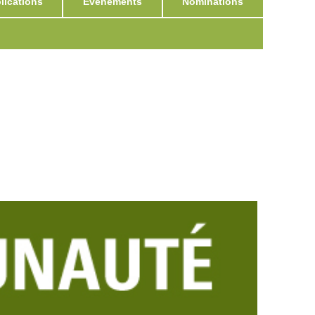
ications
Événements
Nominations