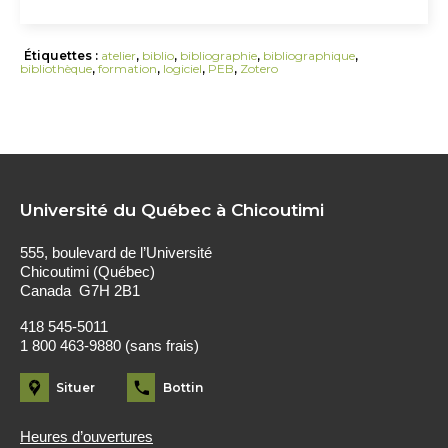
Étiquettes :
atelier
,
biblio
,
bibliographie
,
bibliographique
,
bibliothèque
,
formation
,
logiciel
,
PEB
,
Zotero
Université du Québec à Chicoutimi
555, boulevard de l’Université
Chicoutimi (Québec)
Canada G7H 2B1
418 545-5011
1 800 463-9880 (sans frais)
Situer
Bottin
Heures d’ouvertures