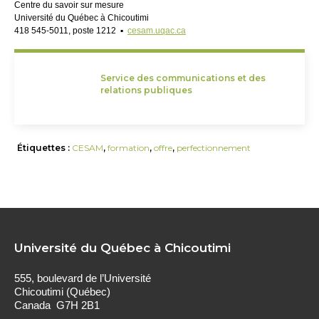
Centre du savoir sur mesure
Université du Québec à Chicoutimi
418 545-5011, poste 1212 ▪
cesam.uqac.ca
Service des communications et des
relations publiques
Étiquettes :
CESAM
,
formation
,
offre
,
perfectionnement
Université du Québec à Chicoutimi
555, boulevard de l’Université
Chicoutimi (Québec)
Canada G7H 2B1