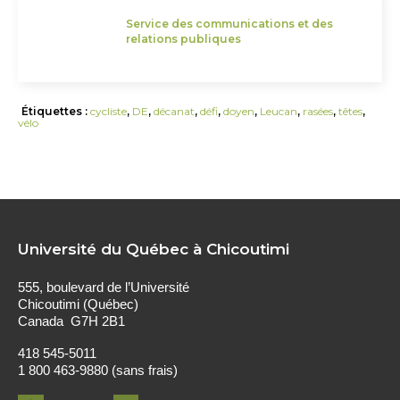
Service des communications et des
relations publiques
Étiquettes :
cycliste
,
DE
,
décanat
,
défi
,
doyen
,
Leucan
,
rasées
,
têtes
,
vélo
Université du Québec à Chicoutimi
555, boulevard de l’Université
Chicoutimi (Québec)
Canada G7H 2B1
418 545-5011
1 800 463-9880 (sans frais)