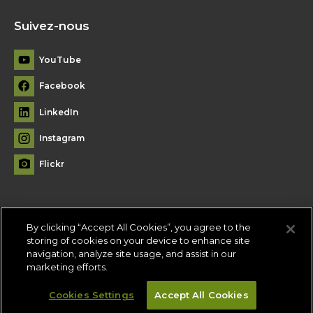
Suivez-nous
YouTube
Facebook
LinkedIn
Instagram
Flickr
By clicking “Accept All Cookies”, you agree to the
Plan du site
storing of cookies on your device to enhance site
navigation, analyze site usage, and assist in our
Conditions d'utilisation
-
Politique de confidentialité
-
Paramètres
marketing efforts.
des témoins
Cookies Settings
Accept All Cookies