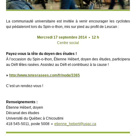
La communauté universitaire est invitée à venir encourager les cyclistes
qui pédaleront lors du Spin-o-thon, mis sur pied au profit de Leucan :
Mercredi 17 septembre 2014
▪
12 h
Centre social
Payez-vous la tête du doyen des études !
À l’occasion du Spin-o-thon, Étienne Hébert, doyen des études, participera
au Défi têtes rasées. Assistez au Défi et contribuez à la cause !
»
http://www.tetesrasees.com/fr/node/3365
C’est un rendez-vous !
Renseignements :
Étienne Hébert, doyen
Décanat des études
Université du Québec à Chicoutimi
418 545-5011, poste 5008 ▪
etienne_hebert@uqac.ca