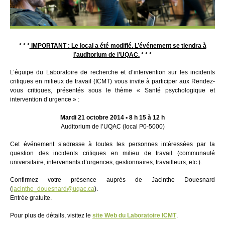
* * *
IMPORTANT : Le local a été modifié. L’événement se tiendra à
l’auditorium de l’UQAC.
* * *
L’équipe du Laboratoire de recherche et d’intervention sur les incidents
critiques en milieux de travail (ICMT) vous invite à participer aux Rendez-
vous critiques, présentés sous le thème « Santé psychologique et
intervention d’urgence » :
Mardi 21 octobre 2014 ▪ 8 h 15 à 12 h
Auditorium de l’UQAC (local P0-5000)
Cet événement s’adresse à toutes les personnes intéressées par la
question des incidents critiques en milieu de travail (communauté
universitaire, intervenants d’urgences, gestionnaires, travailleurs, etc.).
Confirmez votre présence auprès de Jacinthe Douesnard
(
jacinthe_douesnard@uqac.ca
).
Entrée gratuite.
Pour plus de détails, visitez le
site Web du Laboratoire ICMT
.