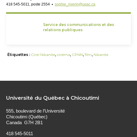
418 545-5011, poste 2554 ▪
sophie_riverin@uqac.ca
Service des communications et des
relations publiques
Étiquettes :
Ciné-Nikanite
,
cinéma
,
CPNN
,
film
,
Nikanite
Université du Québec à Chicoutimi
555, boulevard de l’Université
Chicoutimi (Québec)
Canada G7H 2B1
418 545-5011