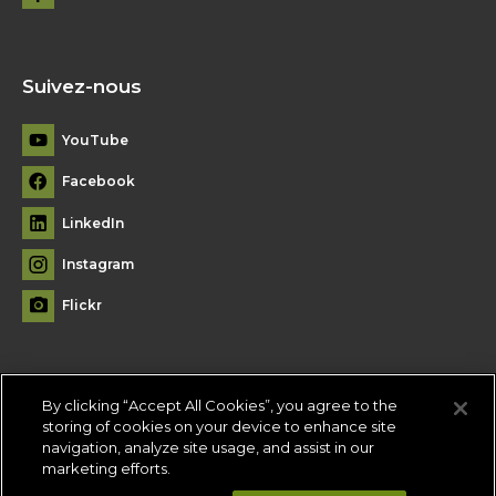
Suivez-nous
YouTube
Facebook
LinkedIn
Instagram
Flickr
By clicking “Accept All Cookies”, you agree to the
Plan du site
storing of cookies on your device to enhance site
navigation, analyze site usage, and assist in our
Conditions d'utilisation
-
Politique de confidentialité
-
Paramètres
marketing efforts.
des témoins