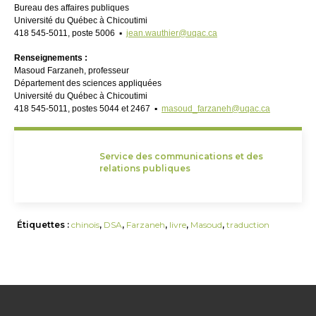
Bureau des affaires publiques
Université du Québec à Chicoutimi
418 545-5011, poste 5006 ▪
jean.wauthier@uqac.ca
Renseignements :
Masoud Farzaneh, professeur
Département des sciences appliquées
Université du Québec à Chicoutimi
418 545-5011, postes 5044 et 2467 ▪
masoud_farzaneh@uqac.ca
Service des communications et des
relations publiques
Étiquettes :
chinois
,
DSA
,
Farzaneh
,
livre
,
Masoud
,
traduction