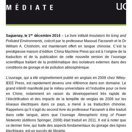
er
Saguenay, le 1
décembre 2014
– Le livre intitulé
Insulators for Icing and
Polluted Environments
, coécrit par le professeur Masoud Farzaneh et le Dr
William A. Chisholm, est maintenant offert en langue chinoise. C’est la
prestigieuse maison d’édition China Machine Press qui est à l’origine de la
traduction et de la publication de cette nouvelle version de l’ouvrage
scientifique traitant de la problématique des isolateurs externes dans des
conditions de givrage et de pollution atmosphérique.
L’ouvrage, qui a été originellement publié en anglais en 2009 chez Wiley-
IEEE Press, est rapidement devenu une référence dans son domaine. Le
grand intérêt manifesté par le milieu universitaire et l’industrie pour ce livre
en Chine, notamment en raison du développement très rapide de
l’électrification et des impacts de la tempête de verglas de 2008 sur les
réseaux électriques dans ce pays, a mené à sa traduction chinoise.
Rappelons qu’il s’agit du second livre du professeur Farzaneh à être traduit
dans cette langue, alors que l’ouvrage
Atmospheric Icing of Power
Networks
(éditions Springer, 2008) était traduit en 2011. Il est à noter que
ce dernier livre, qui traite des aspects fondamentaux du givrage des lignes
électriques, est un succès de librairie.