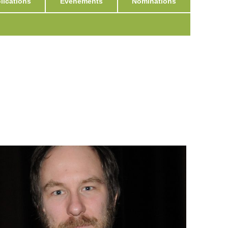
ications
Événements
Nominations