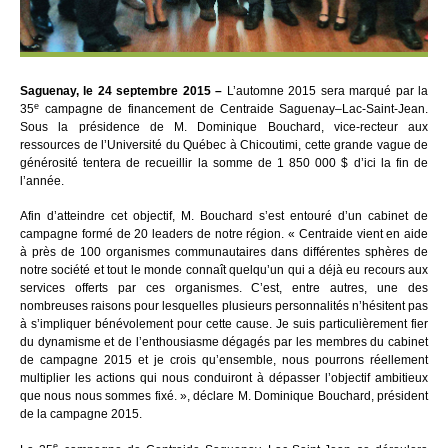
Saguenay, le 24 septembre 2015 –
L’automne 2015 sera marqué par la
e
35
campagne de financement de Centraide Saguenay–Lac-Saint-Jean.
Sous la présidence de M. Dominique Bouchard, vice-recteur aux
ressources de l’Université du Québec à Chicoutimi, cette grande vague de
générosité tentera de recueillir la somme de 1 850 000 $ d’ici la fin de
l’année.
Afin d’atteindre cet objectif, M. Bouchard s’est entouré d’un cabinet de
campagne formé de 20 leaders de notre région. « Centraide vient en aide
à près de 100 organismes communautaires dans différentes sphères de
notre société et tout le monde connaît quelqu’un qui a déjà eu recours aux
services offerts par ces organismes. C’est, entre autres, une des
nombreuses raisons pour lesquelles plusieurs personnalités n’hésitent pas
à s’impliquer bénévolement pour cette cause. Je suis particulièrement fier
du dynamisme et de l’enthousiasme dégagés par les membres du cabinet
de campagne 2015 et je crois qu’ensemble, nous pourrons réellement
multiplier les actions qui nous conduiront à dépasser l’objectif ambitieux
que nous nous sommes fixé. », déclare M. Dominique Bouchard, président
de la campagne 2015.
e