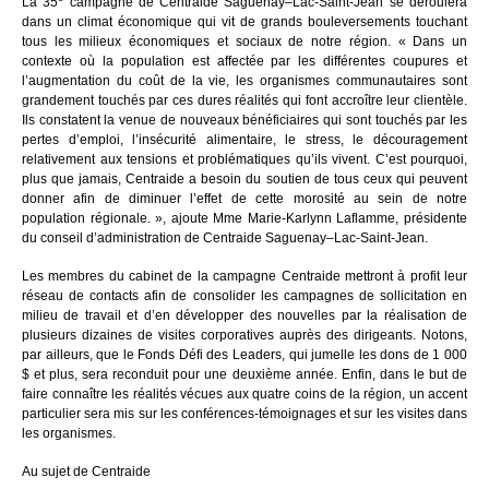
La 35
campagne de Centraide Saguenay–Lac-Saint-Jean se déroulera
dans un climat économique qui vit de grands bouleversements touchant
tous les milieux économiques et sociaux de notre région. « Dans un
contexte où la population est affectée par les différentes coupures et
l’augmentation du coût de la vie, les organismes communautaires sont
grandement touchés par ces dures réalités qui font accroître leur clientèle.
Ils constatent la venue de nouveaux bénéficiaires qui sont touchés par les
pertes d’emploi, l’insécurité alimentaire, le stress, le découragement
relativement aux tensions et problématiques qu’ils vivent. C’est pourquoi,
plus que jamais, Centraide a besoin du soutien de tous ceux qui peuvent
donner afin de diminuer l’effet de cette morosité au sein de notre
population régionale. », ajoute Mme Marie-Karlynn Laflamme, présidente
du conseil d’administration de Centraide Saguenay–Lac-Saint-Jean.
Les membres du cabinet de la campagne Centraide mettront à profit leur
réseau de contacts afin de consolider les campagnes de sollicitation en
milieu de travail et d’en développer des nouvelles par la réalisation de
plusieurs dizaines de visites corporatives auprès des dirigeants. Notons,
par ailleurs, que le Fonds Défi des Leaders, qui jumelle les dons de 1 000
$ et plus, sera reconduit pour une deuxième année. Enfin, dans le but de
faire connaître les réalités vécues aux quatre coins de la région, un accent
particulier sera mis sur les conférences-témoignages et sur les visites dans
les organismes.
Au sujet de Centraide