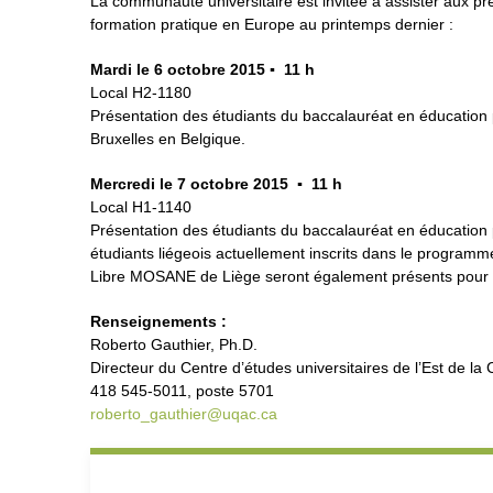
La communauté universitaire est invitée à assister aux pr
formation pratique en Europe au printemps dernier :
Mardi le 6 octobre 2015 ▪ 11 h
Local H2-1180
Présentation des étudiants du baccalauréat en éducation 
Bruxelles en Belgique.
Mercredi le 7 octobre 2015 ▪ 11 h
Local H1-1140
Présentation des étudiants du baccalauréat en éducation 
étudiants liégeois actuellement inscrits dans le programm
Libre MOSANE de Liège seront également présents pour éc
Renseignements :
Roberto Gauthier, Ph.D.
Directeur du Centre d’études universitaires de l’Est de la
418 545-5011, poste 5701
roberto_gauthier@uqac.ca