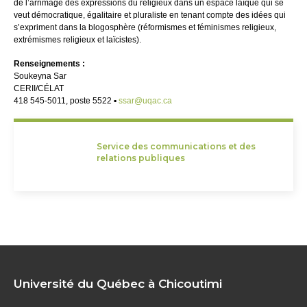
de l’arrimage des expressions du religieux dans un espace laïque qui se
veut démocratique, égalitaire et pluraliste en tenant compte des idées qui
s’expriment dans la blogosphère (réformismes et féminismes religieux,
extrémismes religieux et laïcistes).
Renseignements :
Soukeyna Sar
CERII/CÉLAT
418 545-5011, poste 5522 ▪
ssar@uqac.ca
Service des communications et des
relations publiques
Université du Québec à Chicoutimi