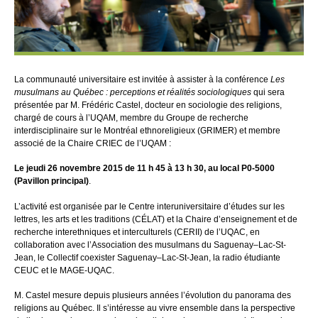
La communauté universitaire est invitée à assister à la conférence
Les
musulmans au Québec : perceptions et réalités sociologiques
qui sera
présentée par M. Frédéric Castel, docteur en sociologie des religions,
chargé de cours à l’UQAM, membre du Groupe de recherche
interdisciplinaire sur le Montréal ethnoreligieux (GRIMER) et membre
associé de la Chaire CRIEC de l’UQAM :
Le jeudi 26 novembre 2015 de 11 h 45 à 13 h 30, au local P0-5000
(Pavillon principal)
.
L’activité est organisée par le Centre interuniversitaire d’études sur les
lettres, les arts et les traditions (CÉLAT) et la Chaire d’enseignement et de
recherche interethniques et interculturels (CERII) de l’UQAC, en
collaboration avec l’Association des musulmans du Saguenay–Lac-St-
Jean, le Collectif coexister Saguenay–Lac-St-Jean, la radio étudiante
CEUC et le MAGE-UQAC.
M. Castel mesure depuis plusieurs années l’évolution du panorama des
religions au Québec. Il s’intéresse au vivre ensemble dans la perspective