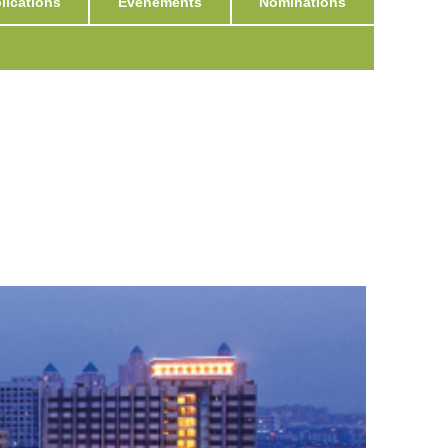
ications
Événements
Nominations