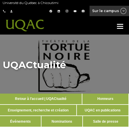
Université du Québec à Chicoutimi
Sur le campus
UQACtualité
Retour à l’accueil | UQACtualité
Honneurs
Enseignement, recherche et création
UQAC en publications
Événements
Nominations
Salle de presse