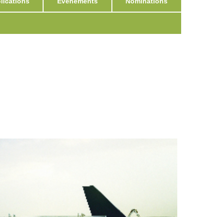
ications
Événements
Nominations