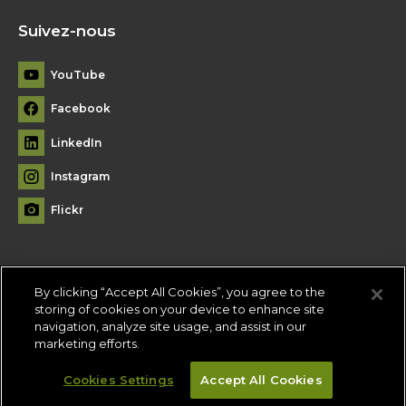
Suivez-nous
YouTube
Facebook
LinkedIn
Instagram
Flickr
By clicking “Accept All Cookies”, you agree to the
Plan du site
storing of cookies on your device to enhance site
navigation, analyze site usage, and assist in our
Conditions d'utilisation
-
Politique de confidentialité
-
Paramètres
marketing efforts.
des témoins
Cookies Settings
Accept All Cookies