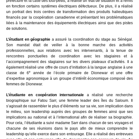
préfecture et la case des tout-petits, a réalisé un état de situation et a remis
en fonction certains systèmes électriques défectueux. De plus, il a réalisé
un portrait des trois centres de transformation des produits halieutiques
financés par la coopération canadienne et présentant les problématiques
liées à la maintenance des équipements électriques ainsi que des pistes
de solutions.
L’étudiant en géographie
a assuré la coordination du stage au Sénégal.
Son mandat était de veiller à la bonne marche des activités
professionnelles, aux relations avec les intervenants, à la tenue de
rencontres ponctuelles de coordination avec les stagiaires et à
l’accompagnement des stagiaires sur les divers plateaux d’activités. Il a
également réalisé une offre de cours d’initiation à la langue anglaise à une
e
classe de 6
année de l’école primaire de Dionewar et une offre
d’expertise agronomique à un groupe d’intérêt économique composé des
femmes de Dionewar.
L’étudiante en coopération internationale
a réalisé une recherche
biographique sur Fatou Sarr, une femme leader des îles du Saloum. Il
s’agissait de rassembler le plus d’éléments sur sa vie, son implication dans
le milieu, son leadership auprès des groupes de femmes ainsi que ses
implications au national et à l’international afin de réaliser sa biographie.
Pour cela, l’étudiante a suivi madame Sarr dans chacun de ses voyages et
chacune de ses réunions dans le pays afin de mieux comprendre le
leadership qu’elle exerce dans son entourage. Elle a réalisé des entrevues