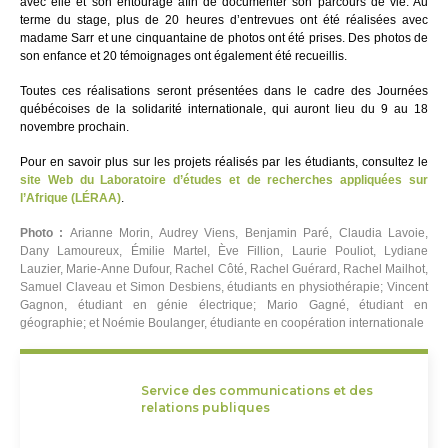
avec elle et son entourage afin de documenter son parcours de vie. Au
terme du stage, plus de 20 heures d’entrevues ont été réalisées avec
madame Sarr et une cinquantaine de photos ont été prises. Des photos de
son enfance et 20 témoignages ont également été recueillis.
Toutes ces réalisations seront présentées dans le cadre des Journées
québécoises de la solidarité internationale, qui auront lieu du 9 au 18
novembre prochain.
Pour en savoir plus sur les projets réalisés par les étudiants, consultez le
site Web du Laboratoire d’études et de recherches appliquées sur
l’Afrique (LÉRAA)
.
Photo :
Arianne Morin, Audrey Viens, Benjamin Paré, Claudia Lavoie,
Dany Lamoureux, Émilie Martel, Ève Fillion, Laurie Pouliot, Lydiane
Lauzier, Marie-Anne Dufour, Rachel Côté, Rachel Guérard, Rachel Mailhot,
Samuel Claveau et Simon Desbiens, étudiants en physiothérapie; Vincent
Gagnon, étudiant en génie électrique; Mario Gagné, étudiant en
géographie; et Noémie Boulanger, étudiante en coopération internationale
Service des communications et des
relations publiques