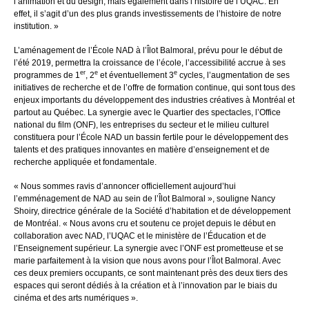
l’animation et du design, mais également dans l’histoire de l’UQAC. En
effet, il s’agit d’un des plus grands investissements de l’histoire de notre
institution. »
L’aménagement de l’École NAD à l’Îlot Balmoral, prévu pour le début de
l’été 2019, permettra la croissance de l’école, l’accessibilité accrue à ses
er
e
e
programmes de 1
, 2
et éventuellement 3
cycles, l’augmentation de ses
initiatives de recherche et de l’offre de formation continue, qui sont tous des
enjeux importants du développement des industries créatives à Montréal et
partout au Québec. La synergie avec le Quartier des spectacles, l’Office
national du film (ONF), les entreprises du secteur et le milieu culturel
constituera pour l’École NAD un bassin fertile pour le développement des
talents et des pratiques innovantes en matière d’enseignement et de
recherche appliquée et fondamentale.
« Nous sommes ravis d’annoncer officiellement aujourd’hui
l’emménagement de NAD au sein de l’Îlot Balmoral », souligne Nancy
Shoiry, directrice générale de la Société d’habitation et de développement
de Montréal. « Nous avons cru et soutenu ce projet depuis le début en
collaboration avec NAD, l’UQAC et le ministère de l’Éducation et de
l’Enseignement supérieur. La synergie avec l’ONF est prometteuse et se
marie parfaitement à la vision que nous avons pour l’Îlot Balmoral. Avec
ces deux premiers occupants, ce sont maintenant près des deux tiers des
espaces qui seront dédiés à la création et à l’innovation par le biais du
cinéma et des arts numériques ».