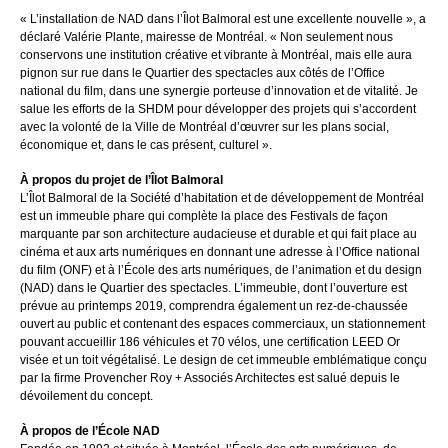
« L’installation de NAD dans l’Îlot Balmoral est une excellente nouvelle », a
déclaré Valérie Plante, mairesse de Montréal. « Non seulement nous
conservons une institution créative et vibrante à Montréal, mais elle aura
pignon sur rue dans le Quartier des spectacles aux côtés de l’Office
national du film, dans une synergie porteuse d’innovation et de vitalité. Je
salue les efforts de la SHDM pour développer des projets qui s’accordent
avec la volonté de la Ville de Montréal d’œuvrer sur les plans social,
économique et, dans le cas présent, culturel ».
À propos du projet de l’Îlot Balmoral
L’Îlot Balmoral de la Société d’habitation et de développement de Montréal
est un immeuble phare qui complète la place des Festivals de façon
marquante par son architecture audacieuse et durable et qui fait place au
cinéma et aux arts numériques en donnant une adresse à l’Office national
du film (ONF) et à l’École des arts numériques, de l’animation et du design
(NAD) dans le Quartier des spectacles. L’immeuble, dont l’ouverture est
prévue au printemps 2019, comprendra également un rez-de-chaussée
ouvert au public et contenant des espaces commerciaux, un stationnement
pouvant accueillir 186 véhicules et 70 vélos, une certification LEED Or
visée et un toit végétalisé. Le design de cet immeuble emblématique conçu
par la firme Provencher Roy + Associés Architectes est salué depuis le
dévoilement du concept.
À propos de l’École NAD