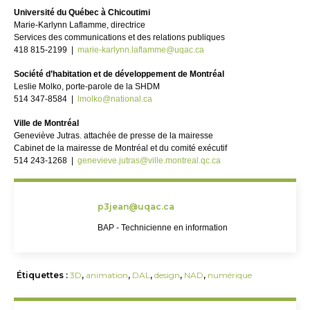
Université du Québec à Chicoutimi
Marie-Karlynn Laflamme, directrice
Services des communications et des relations publiques
418 815-2199 |
marie-karlynn.laflamme@uqac.ca
Société d’habitation et de développement de Montréal
Leslie Molko, porte-parole de la SHDM
514 347-8584 |
lmolko@national.ca
Ville de Montréal
Geneviève Jutras. attachée de presse de la mairesse
Cabinet de la mairesse de Montréal et du comité exécutif
514 243-1268 |
genevieve.jutras@ville.montreal.qc.ca
p3jean@uqac.ca
BAP - Technicienne en information
Étiquettes :
3D
,
animation
,
DAL
,
design
,
NAD
,
numérique