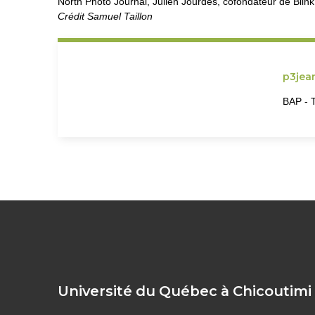
North Photo Journal, Julien Jourdes, cofondateur de Blin
Crédit Samuel Taillon
p3jea
BAP - 
Université du Québec à Chicoutimi