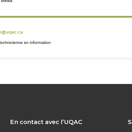
k Media
n@uqac.ca
Technicienne en information
En contact avec l’UQAC
S