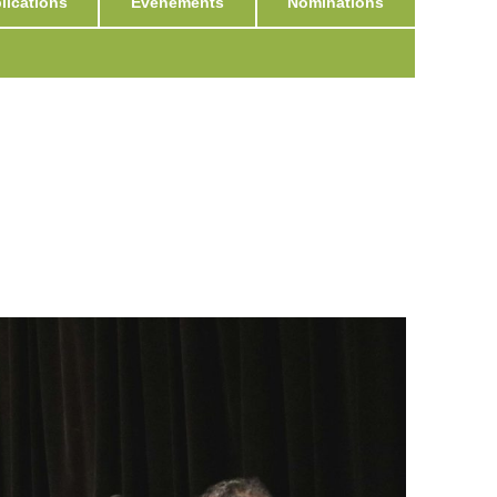
ications
Événements
Nominations