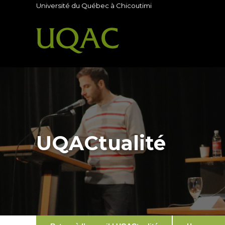
Université du Québec à Chicoutimi
UQACtualité