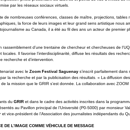
rmise par les réseaux sociaux virtuels.
e de nombreuses conférences, classes de maître, projections, tables rond
ques, la force de leurs images et leur grand sens artistique nous amèn
ojournalisme au Canada, il a été au fil des ans un acteur de premier pl
n rassemblement d’une trentaine de chercheur et chercheuses de l’UQ
locales. Il favorise l’interdisciplinarité, diffuse les résultats des reche
 de recherche et d’intervention.
tenariat avec le
Zoom Festival Saguenay
s’inscrit parfaitement dans 
n par la recherche et par la publicisation des résultats. « La diffusion
ante de la mission que le GRIR s’est donnée. La collaboration avec ZO
nants du
GRIR
et dans le cadre des activités inscrites dans la program
ésentés au Pavillon principal de l’Université (P0-5000) par monsieur 
r
et vice-président de l’Association des journalistes indépendants du Q
CE DE L’IMAGE COMME VÉHICULE DE MESSAGE