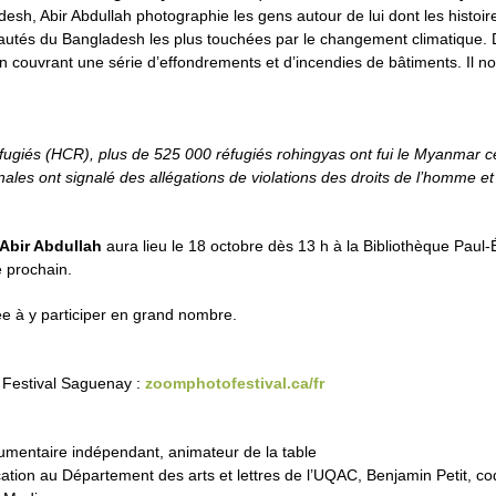
h, Abir Abdullah photographie les gens autour de lui dont les histoire
autés du Bangladesh les plus touchées par le changement climatique
n couvrant une série d’effondrements et d’incendies de bâtiments. Il no
fugiés (HCR), plus de 525 000 réfugiés rohingyas ont fui le Myanmar c
ales ont signalé des allégations de violations des droits de l’homme e
Abir Abdullah
aura lieu le 18 octobre dès 13 h à la Bibliothèque Paul
 prochain.
tée à y participer en grand nombre.
o Festival Saguenay :
zoomphotofestival.ca/fr
mentaire indépendant, animateur de la table
cation au Département des arts et lettres de l’UQAC, Benjamin Petit, c