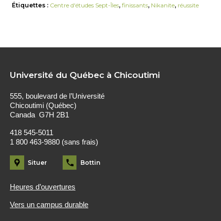
Étiquettes :
Centre d'études Sept-Îles
,
finissants
,
Nikanite
,
réussite
Université du Québec à Chicoutimi
555, boulevard de l’Université
Chicoutimi (Québec)
Canada G7H 2B1
418 545-5011
1 800 463-9880 (sans frais)
Situer
Bottin
Heures d’ouvertures
Vers un campus durable