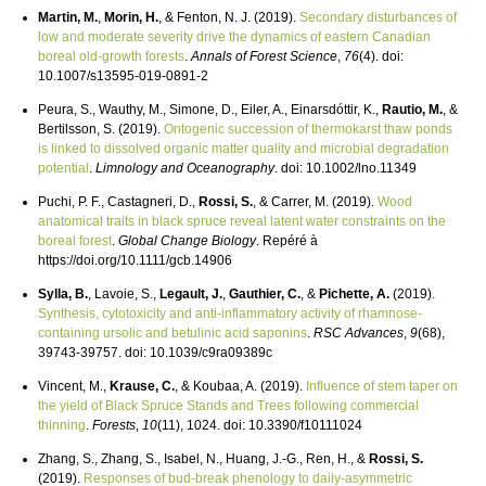
Martin, M.
,
Morin, H.
, & Fenton, N. J. (2019).
Secondary disturbances of
low and moderate severity drive the dynamics of eastern Canadian
boreal old-growth forests
.
Annals of Forest Science
,
76
(4). doi:
10.1007/s13595-019-0891-2
Peura, S., Wauthy, M., Simone, D., Eiler, A., Einarsdóttir, K.,
Rautio, M.
, &
Bertilsson, S. (2019).
Ontogenic succession of thermokarst thaw ponds
is linked to dissolved organic matter quality and microbial degradation
potential
.
Limnology and Oceanography
. doi: 10.1002/lno.11349
Puchi, P. F., Castagneri, D.,
Rossi, S.
, & Carrer, M. (2019).
Wood
anatomical traits in black spruce reveal latent water constraints on the
boreal forest
.
Global Change Biology
. Repéré à
https://doi.org/10.1111/gcb.14906
Sylla, B.
, Lavoie, S.,
Legault, J.
,
Gauthier, C.
, &
Pichette, A.
(2019).
Synthesis, cytotoxicity and anti-inflammatory activity of rhamnose-
containing ursolic and betulinic acid saponins
.
RSC Advances
,
9
(68),
39743-39757. doi: 10.1039/c9ra09389c
Vincent, M.,
Krause, C.
, & Koubaa, A. (2019).
Influence of stem taper on
the yield of Black Spruce Stands and Trees following commercial
thinning
.
Forests
,
10
(11), 1024. doi: 10.3390/f10111024
Zhang, S., Zhang, S., Isabel, N., Huang, J.-G., Ren, H., &
Rossi, S.
(2019).
Responses of bud-break phenology to daily-asymmetric