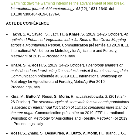
warming: daytime warming intensifies the advancement of bud break
.
International journal of biometeorology
,
63
(12), 1631-1640. doi:
10.1007/s00484-019-01776-0
ACTE DE CONFÉRENCE
Fakhri, S. A., Sayadi, S., Latifi, H., &
Khare, S.
(2019, 24-26 October).
An
optimized Enhanced Vegetation Index for Sparse Tree Cover Mapping
across a Mountainous Region
. Communication présentée au 2019 IEEE
International Workshop on Metrology for Agriculture and Forestry,
MetroAgriFor 2019 – Proceedings, Italy.
Khare, S.
, &
Rossi, S.
(2019, 24-26 October).
Phenology analysis of
moist decedous forest using time series Landsat-8 remote sensing data
.
Communication présentée au 2019 IEEE International Workshop on
Metrology for Agriculture and Forestry, MetroAgriFor 2019 –
Proceedings, Italy.
Klisz, M.,
Butto, V.
,
Rossi, S.
,
Morin, H.
, & Jastrzebowski, S. (2019, 24-
26 October).
The seasonal cycle of stem variations in beech populations
is affected by interannual fluctuation of climatic conditions more than by
the tree origin
. Communication présentée au 2019 IEEE International
Workshop on Metrology for Agriculture and Forestry, MetroAgriFor 2019
– Proceedings, Italy.
Rossi, S.
, Zhang, S.,
Deslauries, A.
,
Butto, V.
,
Morin, H.
, Huang, J. G.,