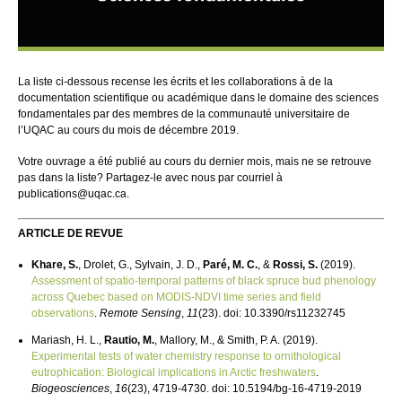
La liste ci-dessous recense les écrits et les collaborations à de la
documentation scientifique ou académique dans le domaine des sciences
fondamentales par des membres de la communauté universitaire de
l’UQAC au cours du mois de décembre 2019.
Votre ouvrage a été publié au cours du dernier mois, mais ne se retrouve
pas dans la liste? Partagez-le avec nous par courriel à
publications@uqac.ca.
ARTICLE DE REVUE
Khare, S.
, Drolet, G., Sylvain, J. D.,
Paré, M. C.
, &
Rossi, S.
(2019).
Assessment of spatio-temporal patterns of black spruce bud phenology
across Quebec based on MODIS-NDVI time series and field
observations
.
Remote Sensing
,
11
(23). doi: 10.3390/rs11232745
Mariash, H. L.,
Rautio, M.
, Mallory, M., & Smith, P. A. (2019).
Experimental tests of water chemistry response to ornithological
eutrophication: Biological implications in Arctic freshwaters
.
Biogeosciences
,
16
(23), 4719-4730. doi: 10.5194/bg-16-4719-2019