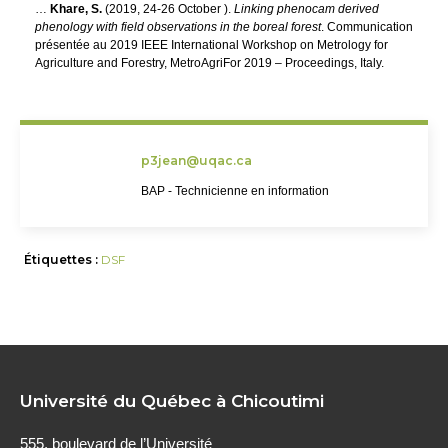
…
Khare, S.
(2019, 24-26 October ).
Linking phenocam derived
phenology with field observations in the boreal forest
. Communication
présentée au 2019 IEEE International Workshop on Metrology for
Agriculture and Forestry, MetroAgriFor 2019 – Proceedings, Italy.
p3jean@uqac.ca
BAP - Technicienne en information
Étiquettes :
DSF
Université du Québec à Chicoutimi
555, boulevard de l’Université