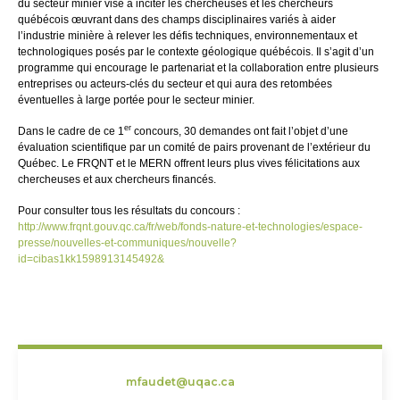
du secteur minier vise à inciter les chercheuses et les chercheurs
québécois œuvrant dans des champs disciplinaires variés à aider
l’industrie minière à relever les défis techniques, environnementaux et
technologiques posés par le contexte géologique québécois. Il s’agit d’un
programme qui encourage le partenariat et la collaboration entre plusieurs
entreprises ou acteurs-clés du secteur et qui aura des retombées
éventuelles à large portée pour le secteur minier.
er
Dans le cadre de ce 1
concours, 30 demandes ont fait l’objet d’une
évaluation scientifique par un comité de pairs provenant de l’extérieur du
Québec. Le FRQNT et le MERN offrent leurs plus vives félicitations aux
chercheuses et aux chercheurs financés.
Pour consulter tous les résultats du concours :
http://www.frqnt.gouv.qc.ca/fr/web/fonds-nature-et-technologies/espace-
presse/nouvelles-et-communiques/nouvelle?
id=cibas1kk1598913145492&
mfaudet@uqac.ca