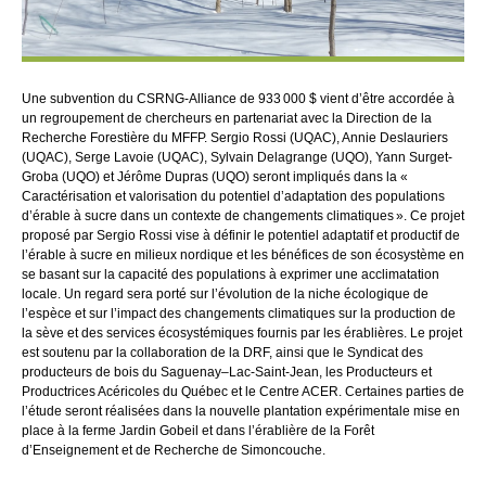
Une subvention du CSRNG-Alliance de 933 000 $ vient d’être accordée à
un regroupement de chercheurs en partenariat avec la Direction de la
Recherche Forestière du MFFP. Sergio Rossi (UQAC), Annie Deslauriers
(UQAC), Serge Lavoie (UQAC), Sylvain Delagrange (UQO), Yann Surget-
Groba (UQO) et Jérôme Dupras (UQO) seront impliqués dans la «
Caractérisation et valorisation du potentiel d’adaptation des populations
d’érable à sucre dans un contexte de changements climatiques ». Ce projet
proposé par Sergio Rossi vise à définir le potentiel adaptatif et productif de
l’érable à sucre en milieux nordique et les bénéfices de son écosystème en
se basant sur la capacité des populations à exprimer une acclimatation
locale. Un regard sera porté sur l’évolution de la niche écologique de
l’espèce et sur l’impact des changements climatiques sur la production de
la sève et des services écosystémiques fournis par les érablières. Le projet
est soutenu par la collaboration de la DRF, ainsi que le Syndicat des
producteurs de bois du Saguenay–Lac-Saint-Jean, les Producteurs et
Productrices Acéricoles du Québec et le Centre ACER. Certaines parties de
l’étude seront réalisées dans la nouvelle plantation expérimentale mise en
place à la ferme Jardin Gobeil et dans l’érablière de la Forêt
d’Enseignement et de Recherche de Simoncouche.