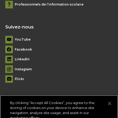
Professionnels de l’information scolaire
Suivez-nous
YouTube
Facebook
LinkedIn
Instagram
Flickr
By clicking “Accept All Cookies”, you agree to the
Plan du site
storing of cookies on your device to enhance site
navigation, analyze site usage, and assist in our
Conditions d'utilisation
-
Politique de confidentialité
-
Paramètres
marketing efforts.