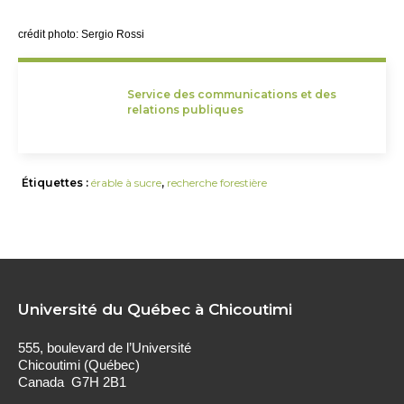
crédit photo: Sergio Rossi
Service des communications et des
relations publiques
Étiquettes :
érable à sucre
,
recherche forestière
Université du Québec à Chicoutimi
555, boulevard de l’Université
Chicoutimi (Québec)
Canada G7H 2B1