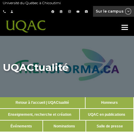
Université du Québec à Chicoutimi
Sur le campus
UQACtualité
Retour à l’accueil | UQACtualité
Honneurs
Enseignement, recherche et création
UQAC en publications
Événements
Nominations
Salle de presse