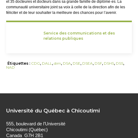
et 35 docteures et docteurs dans sa grande famille de diplômé·es. La
communauté universitaire joint sa voix à celle de la direction afin de les
féliciter et de leur souhaiter la meilleure des chances pour l’avenir.
Service des communications et des
relations publiques
Étiquettes :
CDG
,
DALL
,
dim
,
DSA
,
DSE
,
DSEA
,
DSF
,
DSHS
,
DSS
,
NAD
Université du Québec à Chicoutimi
555, boulevard de l’Université
Chicoutimi (Québec)
Canada G7H 2B1