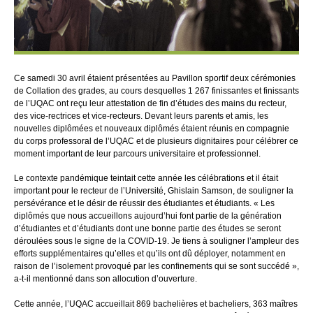
Ce samedi 30 avril étaient présentées au Pavillon sportif deux cérémonies
de Collation des grades, au cours desquelles 1 267 finissantes et finissants
de l’UQAC ont reçu leur attestation de fin d’études des mains du recteur,
des vice-rectrices et vice-recteurs. Devant leurs parents et amis, les
nouvelles diplômées et nouveaux diplômés étaient réunis en compagnie
du corps professoral de l’UQAC et de plusieurs dignitaires pour célébrer ce
moment important de leur parcours universitaire et professionnel.
Le contexte pandémique teintait cette année les célébrations et il était
important pour le recteur de l’Université, Ghislain Samson, de souligner la
persévérance et le désir de réussir des étudiantes et étudiants. « Les
diplômés que nous accueillons aujourd’hui font partie de la génération
d’étudiantes et d’étudiants dont une bonne partie des études se seront
déroulées sous le signe de la COVID-19. Je tiens à souligner l’ampleur des
efforts supplémentaires qu’elles et qu’ils ont dû déployer, notamment en
raison de l’isolement provoqué par les confinements qui se sont succédé »,
a-t-il mentionné dans son allocution d’ouverture.
Cette année, l’UQAC accueillait 869 bachelières et bacheliers, 363 maîtres