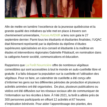
Afin de mettre en lumière l’excellence de la jeunesse québécoise et la
grande qualité des initiatives qu’elle met en place à travers son
cheminement universitaire,
Forces AVENIR
a tenu son gala le 27
septembre dernier. Parmi tous les étudiants et étudiantes finalistes, l’UQAC
était fièrement représenté par la diplômée du diplôme d’études
supérieures spécialisées en éco-conseil et étudiante à la maîtrise en
études et interventions régionales Gabrielle Filiatrault, en nomination dans
la catégorie Avenir société, communications et éducation.
Rappelons que
La Forêt Nourricière
offre de nombreux végétaux
comestibles qui sont accessibles à tout le monde en auto-cueillette libre et
gratuite. Il a fallu éduquer la population sur la cueillette et l’utilisation des
végétaux. Pour ce faire, un calendrier de cueillette a été conçu afin
d’informer les gens sur les différentes périodes de production et plusieurs
activités animées ont été organisées. De plus, plusieurs publications ou
vidéos ont été diffusées sur les réseaux sociaux afin de communiquer de
l’information sur les récoltes à faire. À l’été 2021, la forêt a attirée près de
300 personnes participants en offrant 12 activités et 67 heures
d’implication bénévole. Pour aider l’apprentissage des plantes, des