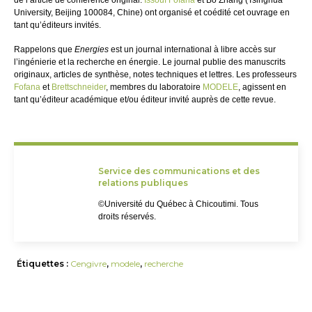
de l’article de conférence original.
Issouf Fofana
et Bo Zhang (Tsinghua
University, Beijing 100084, Chine) ont organisé et coédité cet ouvrage en
tant qu’éditeurs invités.
Rappelons que
Energies
est un journal international à libre accès sur
l’ingénierie et la recherche en énergie. Le journal publie des manuscrits
originaux, articles de synthèse, notes techniques et lettres. Les professeurs
Fofana
et
Brettschneider
, membres du laboratoire
MODELE
, agissent en
tant qu’éditeur académique et/ou éditeur invité auprès de cette revue.
Service des communications et des
relations publiques
©Université du Québec à Chicoutimi. Tous
droits réservés.
Étiquettes :
Cengivre
,
modele
,
recherche