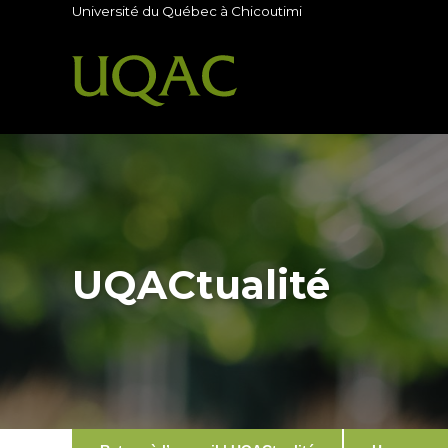
Université du Québec à Chicoutimi
UQACtualité