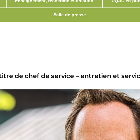
Enseignement, recherche et création
UQAC en publ
Salle de presse
itre de chef de service – entretien et serv