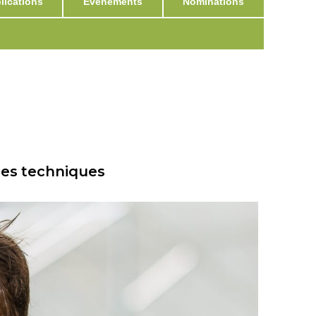
ications
Événements
Nominations
ices techniques