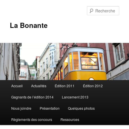
Aller
au
Rech
contenu
principal
La Bonante
Menu
Accueil
Actualités
Édition 2011
Édition 2012
principal
Gagnants de l’édition 2014
Lancement 2013
Nous joindre
Présentation
Quelques photos
Règlements des concours
Ressources