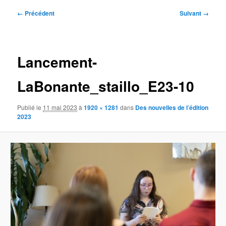
Navigation
← Précédent
Suivant →
des
images
Lancement-
LaBonante_staillo_E23-10
Publié le
11 mai 2023
à
1920 × 1281
dans
Des nouvelles de l’édition
2023