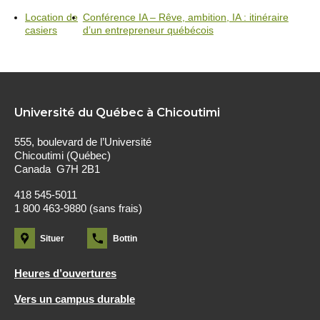
Location de
Conférence IA – Rêve, ambition, IA : itinéraire
casiers
d’un entrepreneur québécois
Université du Québec à Chicoutimi
555, boulevard de l’Université
Chicoutimi (Québec)
Canada G7H 2B1
418 545-5011
1 800 463-9880 (sans frais)
Situer
Bottin
Heures d’ouvertures
Vers un campus durable