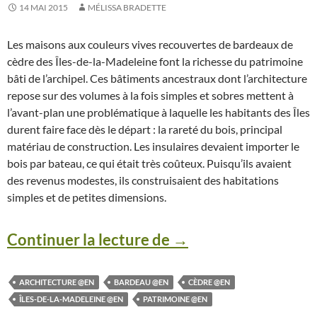
14 MAI 2015
MÉLISSA BRADETTE
Les maisons aux couleurs vives recouvertes de bardeaux de
cèdre des Îles-de-la-Madeleine font la richesse du patrimoine
bâti de l’archipel. Ces bâtiments ancestraux dont l’architecture
repose sur des volumes à la fois simples et sobres mettent à
l’avant-plan une problématique à laquelle les habitants des Îles
durent faire face dès le départ : la rareté du bois, principal
matériau de construction. Les insulaires devaient importer le
bois par bateau, ce qui était très coûteux. Puisqu’ils avaient
des revenus modestes, ils construisaient des habitations
simples et de petites dimensions.
Continuer la lecture de
L’architecture des Î
→
ARCHITECTURE @EN
BARDEAU @EN
CÈDRE @EN
ÎLES-DE-LA-MADELEINE @EN
PATRIMOINE @EN