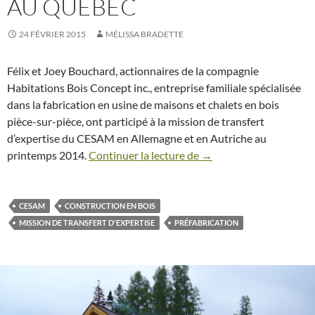
AU QUÉBEC
24 FÉVRIER 2015
MÉLISSA BRADETTE
Félix et Joey Bouchard, actionnaires de la compagnie
Habitations Bois Concept inc., entreprise familiale spécialisée
dans la fabrication en usine de maisons et chalets en bois
pièce-sur-pièce, ont participé à la mission de transfert
d’expertise du CESAM en Allemagne et en Autriche au
printemps 2014.
Continuer la lecture de
Retour de mission : les
→
CESAM
CONSTRUCTION EN BOIS
MISSION DE TRANSFERT D'EXPERTISE
PRÉFABRICATION