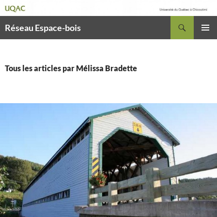
Recherche
Réseau Espace-bois
ALLER
MENU
AU
PRINCI
CONTENU
Tous les articles par Mélissa Bradette