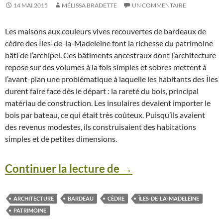
14 MAI 2015
MÉLISSA BRADETTE
UN COMMENTAIRE
Les maisons aux couleurs vives recouvertes de bardeaux de
cèdre des Îles-de-la-Madeleine font la richesse du patrimoine
bâti de l’archipel. Ces bâtiments ancestraux dont l’architecture
repose sur des volumes à la fois simples et sobres mettent à
l’avant-plan une problématique à laquelle les habitants des Îles
durent faire face dès le départ : la rareté du bois, principal
matériau de construction. Les insulaires devaient importer le
bois par bateau, ce qui était très coûteux. Puisqu’ils avaient
des revenus modestes, ils construisaient des habitations
simples et de petites dimensions.
Continuer la lecture de
L’architecture des Î
→
ARCHITECTURE
BARDEAU
CÈDRE
ÎLES-DE-LA-MADELEINE
PATRIMOINE