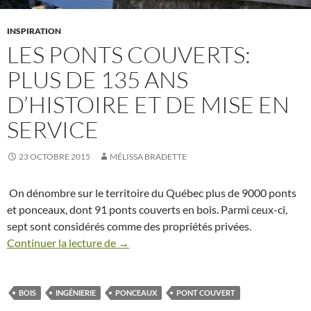
INSPIRATION
LES PONTS COUVERTS:
PLUS DE 135 ANS
D’HISTOIRE ET DE MISE EN
SERVICE
23 OCTOBRE 2015
MÉLISSA BRADETTE
On dénombre sur le territoire du Québec plus de 9000 ponts
et ponceaux, dont 91 ponts couverts en bois. Parmi ceux-ci,
sept sont considérés comme des propriétés privées.
Continuer la lecture de
Les ponts couverts: plus de 135 ans d’his
→
BOIS
INGÉNIERIE
PONCEAUX
PONT COUVERT