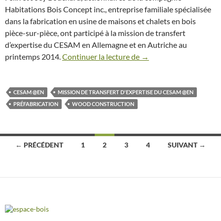
Habitations Bois Concept inc., entreprise familiale spécialisée
dans la fabrication en usine de maisons et chalets en bois
pièce-sur-pièce, ont participé à la mission de transfert
d’expertise du CESAM en Allemagne et en Autriche au
printemps 2014.
Continuer la lecture de
Retour de mission : les
→
CESAM @EN
MISSION DE TRANSFERT D'EXPERTISE DU CESAM @EN
PRÉFABRICATION
WOOD CONSTRUCTION
← PRÉCÉDENT
1
2
3
4
SUIVANT →
Navigation
des
articles