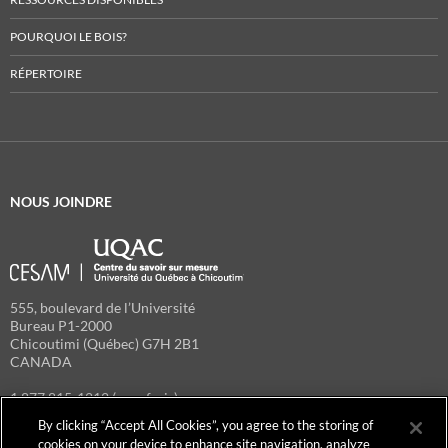
POURQUOI LE BOIS?
RÉPERTOIRE
NOUS JOINDRE
555, boulevard de l’Université
Bureau P1-2000
Chicoutimi (Québec) G7H 2B1
CANADA
1 877 815-1212 (sans frais)
418 545-5353 (télécopieur)
By clicking “Accept All Cookies”, you agree to the storing of
espace-bois@uqac.ca
cookies on your device to enhance site navigation, analyze