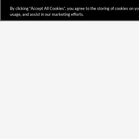
By clicking “Accept All Cookies”, you agree to the storing of cookies on y
usage, and assist in our marketing efforts.
NOUS JOINDRE
555, boulevard de l’Université
Bureau P1-2000
Chicoutimi (Québec) G7H 2B1
CANADA