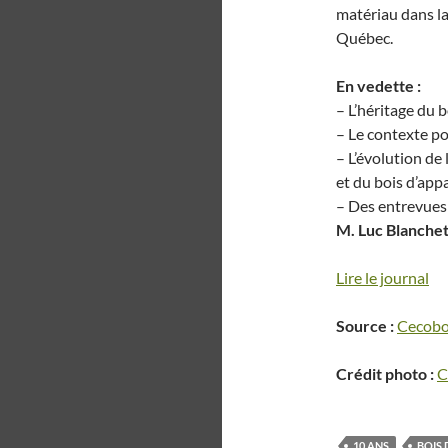
matériau dans la
Québec.
En vedette :
– L’héritage du b
– Le contexte pol
– L’évolution de 
et du bois d’ap
– Des entrevues 
M. Luc Blanchett
Lire le journal
Source :
Cecobo
Crédit photo :
C
10 ANS
BOIS