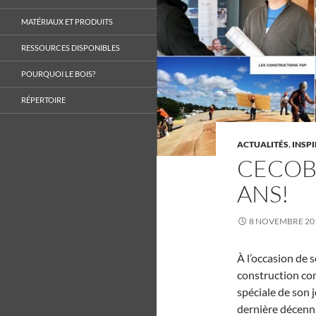
MATÉRIAUX ET PRODUITS
RESSOURCES DISPONIBLES
POURQUOI LE BOIS?
RÉPERTOIRE
ACTUALITÉS
,
INSP
CECOBO
ANS!
8 NOVEMBRE 20
À l’occasion de s
construction com
spéciale de son 
dernière décenni