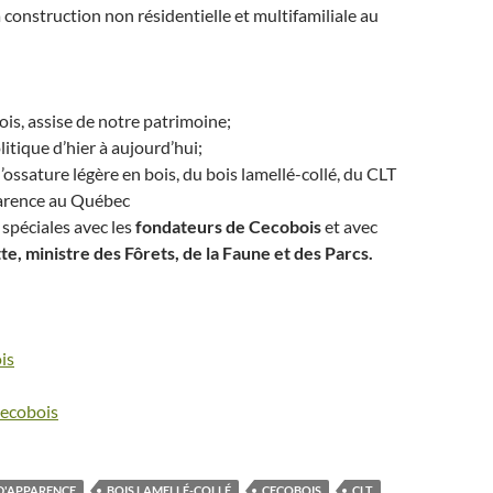
 construction non résidentielle et multifamiliale au
ois, assise de notre patrimoine;
itique d’hier à aujourd’hui;
l’ossature légère en bois, du bois lamellé-collé, du CLT
parence au Québec
spéciales avec les
fondateurs de Cecobois
et avec
e, ministre des Fôrets, de la Faune et des Parcs.
is
ecobois
 D'APPARENCE
BOIS LAMELLÉ-COLLÉ
CECOBOIS
CLT