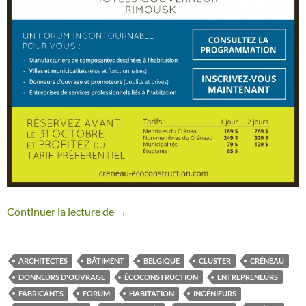
Continuer la lecture de
Forum écoconstruction Québec-Wallonie
→
ARCHITECTES
BÂTIMENT
BELGIQUE
CLUSTER
CRÉNEAU
DONNEURS D'OUVRAGE
ÉCOCONSTRUCTION
ENTREPRENEURS
FABRICANTS
FORUM
HABITATION
INGÉNIEURS