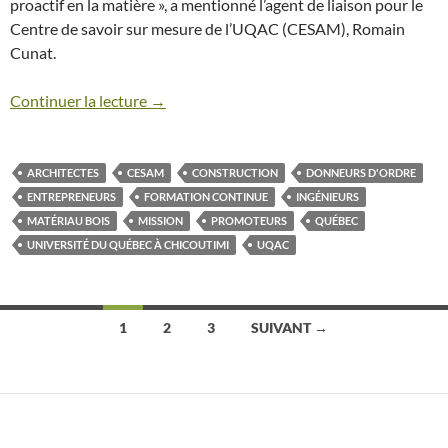
proactif en la matière », a mentionné l’agent de liaison pour le
Centre de savoir sur mesure de l’UQAC (CESAM), Romain
Cunat.
Continuer la lecture
→
ARCHITECTES
CESAM
CONSTRUCTION
DONNEURS D'ORDRE
ENTREPRENEURS
FORMATION CONTINUE
INGÉNIEURS
MATÉRIAU BOIS
MISSION
PROMOTEURS
QUÉBEC
UNIVERSITÉ DU QUÉBEC À CHICOUTIMI
UQAC
1
2
3
SUIVANT →
Navigation
des
articles