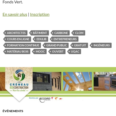
Fonds Vert.
En savoir plus
|
Inscription
ARCHITECTES
BÂTIMENT
CARBONE
CLOM
COURS EN LIGNE
EDULIB
ENTREPRENEURS
FORMATION CONTINUE
GRAND PUBLIC
GRATUIT
INGÉNIEURS
MATÉRIAU BOIS
MOOC
OUVERT
UQAC
ÉVÉNEMENTS