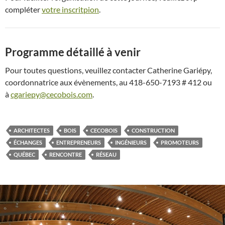
compléter
votre inscritpion
.
Programme détaillé à venir
Pour toutes questions, veuillez contacter Catherine Gariépy,
coordonnatrice aux évènements, au 418-650-7193 # 412 ou
à
cgariepy@cecobois.com
.
ARCHITECTES
BOIS
CECOBOIS
CONSTRUCTION
ÉCHANGES
ENTREPRENEURS
INGÉNIEURS
PROMOTEURS
QUÉBEC
RENCONTRE
RÉSEAU