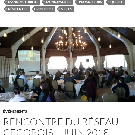
MANUFACTURIERS
MUNICIPALITÉS
PROMOTEURS
QUÉBEC
RÉSIDENTIEL
RIMOUSKI
VILLES
ÉVÉNEMENTS
RENCONTRE DU RÉSEAU
CECOBOIS – JUIN 2018